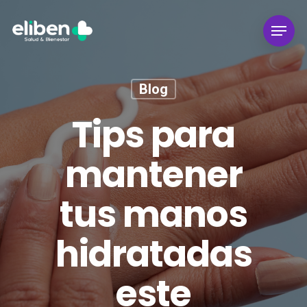
Skip
Menu
to
main
content
Blog
Tips para
mantener
tus manos
hidratadas
este