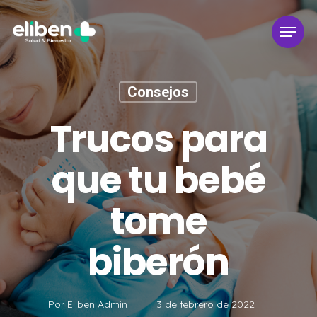
Skip
Menu
to
main
content
Consejos
Trucos para
que tu bebé
tome
biberón
Por
Eliben Admin
3 de febrero de 2022